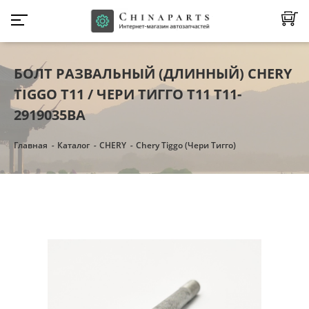
БОЛТ РАЗВАЛЬНЫЙ (ДЛИННЫЙ) CHERY
TIGGO Т11 / ЧЕРИ ТИГГО Т11 T11-
2919035BA
Главная
Каталог
CHERY
Chery Tiggo (Чери Тигго)