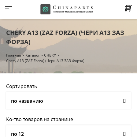
CHERY A13 (ZAZ FORZA) (ЧЕРИ А13 ЗАЗ
ФОРЗА)
Главная
Каталог
CHERY
Chery A13 (ZAZ Forza) (Чери А13 ЗАЗ Форза)
Сортировать
по названию
Ко-тво товаров на странице
по 12