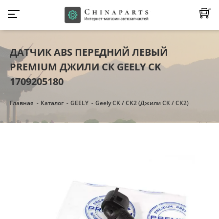
ДАТЧИК ABS ПЕРЕДНИЙ ЛЕВЫЙ
PREMIUM ДЖИЛИ СК GEELY CK
1709205180
Главная
Каталог
GEELY
Geely CK / CK2 (Джили СК / СК2)