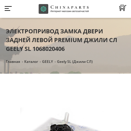
ЭЛЕКТРОПРИВОД ЗАМКА ДВЕРИ
ЗАДНЕЙ ЛЕВОЙ PREMIUM ДЖИЛИ СЛ
GEELY SL 1068020406
Главная
Каталог
GEELY
Geely SL (Джили СЛ)