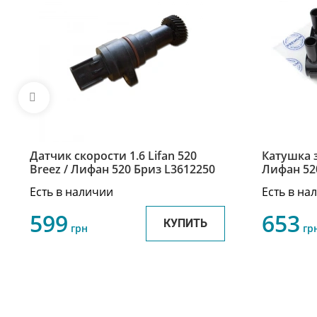
Датчик скорости 1.6 Lifan 520
Катушка 
Breez / Лифан 520 Бриз L3612250
Лифан 520
LBA37051
Есть в наличии
Есть в на
599
653
КУПИТЬ
грн
гр