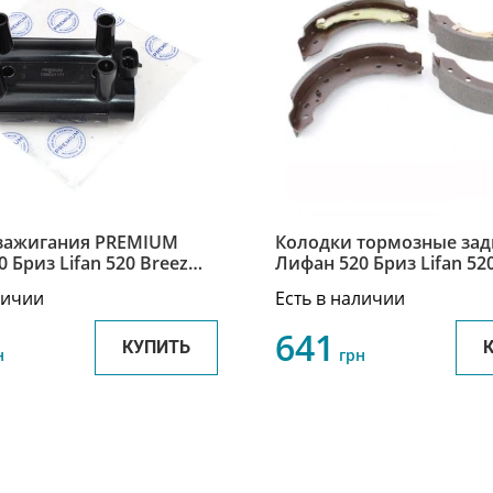
зажигания PREMIUM
Колодки тормозные зад
 Бриз Lifan 520 Breez
Лифан 520 Бриз Lifan 52
00
L3502101A1/ SL35004
личии
Есть в наличии
641
КУПИТЬ
н
грн