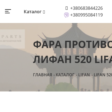
+380683844226
Каталог
+380995084119
ФАРА ПРОТИВ
ЛИФАН 520 LIF
ГЛАВНАЯ
КАТАЛОГ
LIFAN
LIFAN 52