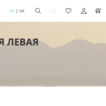
RU
UK
Я ЛЕВАЯ