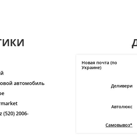
ТИКИ
n
Новая почта (по
Украине)
ай
ковой автомобиль
Деливери
ое
rmarket
Автолюкс
z (520) 2006-
Самовывоз*