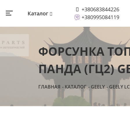
+380683844226
Каталог
+380995084119
ФОРСУНКА ТО
ПАНДА (ГЦ2) GE
ГЛАВНАЯ
КАТАЛОГ
GEELY
GEELY LC