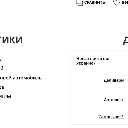
СРАВНИТЬ
В 
ТИКИ
y
Новая почта (по
Украине)
ай
ковой автомобиль
Деливери
ое
MIUM
Автолюкс
Самовывоз*