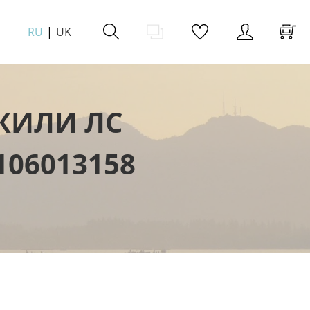
RU
UK
ЖИЛИ ЛС
106013158