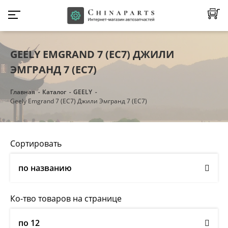
GEELY EMGRAND 7 (EC7) ДЖИЛИ
ЭМГРАНД 7 (ЕC7)
Главная
Каталог
GEELY
Geely Emgrand 7 (EC7) Джили Эмгранд 7 (ЕC7)
Сортировать
по названию
Ко-тво товаров на странице
по 12