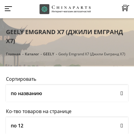
GEELY EMGRAND X7 (ДЖИЛИ ЕМГРАНД
Х7)
Главная
Каталог
GEELY
Geely Emgrand X7 (Джили Емгранд Х7)
Сортировать
по названию
Ко-тво товаров на странице
по 12