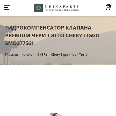
ГИДРОКОМПЕНСАТОР КЛАПАНА
PREMIUM ЧЕРИ ТИГГО CHERY TIGGO
SMD377561
Главная
Каталог
CHERY
Chery Tiggo (Чери Тигго)