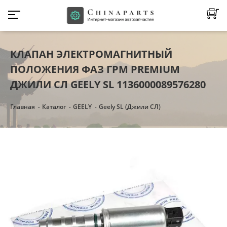
КЛАПАН ЭЛЕКТРОМАГНИТНЫЙ
ПОЛОЖЕНИЯ ФАЗ ГРМ PREMIUM
ДЖИЛИ СЛ GEELY SL 1136000089576280
Главная
Каталог
GEELY
Geely SL (Джили СЛ)