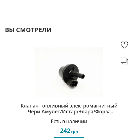
ВЫ СМОТРЕЛИ
Клапан топливный электромагнитный
Чери Амулет/Истар/Элара/Форза
Chery Amulet/Eastar/Elara/Forza A11-
Есть в наличии
1208210BA
242
грн