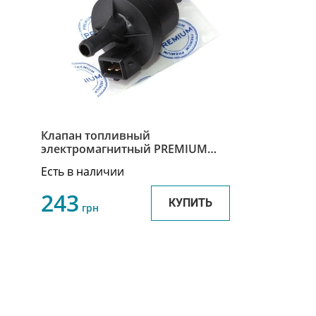
Клапан топливный
электромагнитный PREMIUM
Чери М11 Chery M11 A11-
Есть в наличии
1208210BA
243
КУПИТЬ
грн