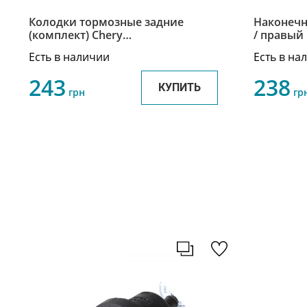
Колодки тормозные задние
Наконечн
(комплект) Chery
/ правый Chery M11 / Чери М11
M11/Eastar/Cross Eastar / Чери
M11-3401
Есть в наличии
Есть в на
М11/Истар/Кросс Истар M11-
3502090
243
238
КУПИТЬ
грн
гр