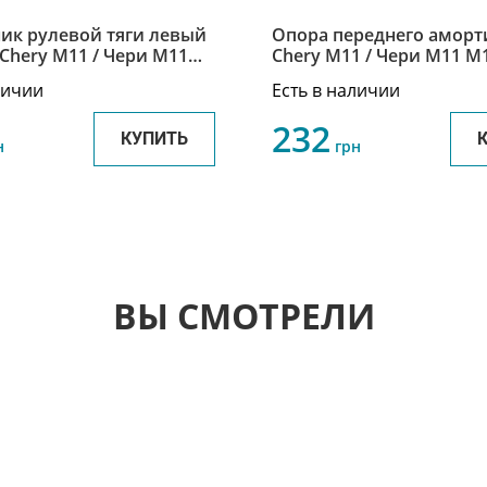
ик рулевой тяги левый
Опора переднего амортизатора
Chery M11 / Чери М11 M
330
2901110
личии
Есть в наличии
232
КУПИТЬ
н
грн
ВЫ СМОТРЕЛИ