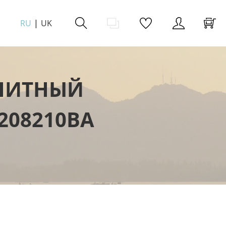
RU
UK
НИТНЫЙ
208210BA