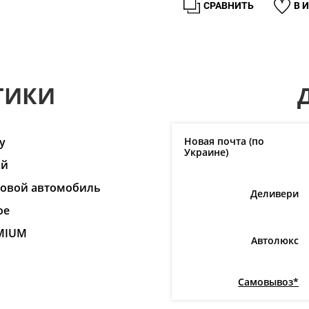
СРАВНИТЬ
В 
ТИКИ
y
Новая почта (по
Украине)
ай
ковой автомобиль
Деливери
ое
MIUM
Автолюкс
Самовывоз*