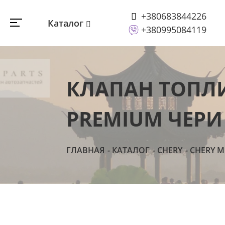
+380683844226
Каталог
+380995084119
КЛАПАН ТОПЛ
PREMIUM ЧЕРИ 
ГЛАВНАЯ
КАТАЛОГ
CHERY
CHERY M