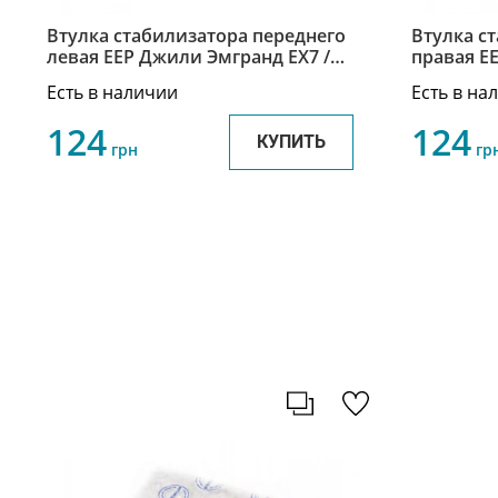
Втулка стабилизатора переднего
Втулка с
левая EEP Джили Эмгранд ЕХ7 /
правая EE
Geely Emgrand EX7 1014012764-EEP
Джили Эм
Есть в наличии
Есть в на
EEP
124
124
КУПИТЬ
грн
гр