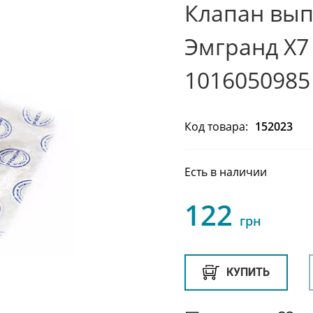
Клапан вы
Эмгранд Х7
1016050985
Код товара:
152023
Есть в наличии
122
грн
КУПИТЬ