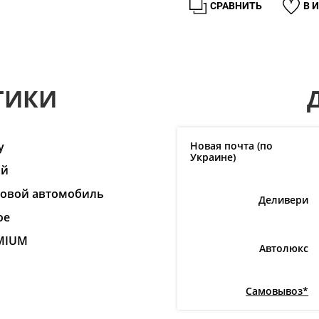
СРАВНИТЬ
В 
ТИКИ
y
Новая почта (по
Украине)
ай
ковой автомобиль
Деливери
ое
MIUM
Автолюкс
Самовывоз*