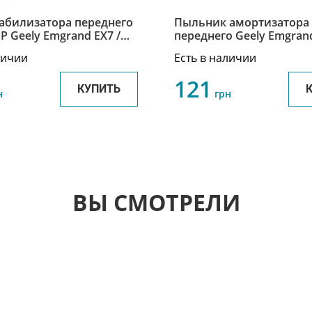
табилизатора переднего
Пыльник амортизатора
P Geely Emgrand EX7 /
переднего Geely Emgrand
гранд ЕХ7 1014013363-
Джили Эмгранд Х7/ЕХ7
личии
Есть в наличии
1014012773
121
КУПИТЬ
н
грн
ВЫ СМОТРЕЛИ