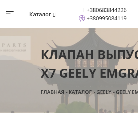
+380683844226
Каталог
+380995084119
КЛАПАН ВЫПУ
Х7 GEELY EMGR
ГЛАВНАЯ
КАТАЛОГ
GEELY
GEELY E