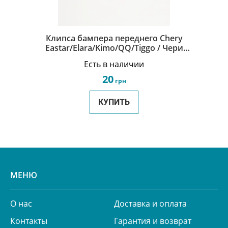
Клипса бампера переднего Chery
Eastar/Elara/Kimo/QQ/Tiggo / Чери
Кимо/Истар/Элара/Ку Ку /Тигго S11-
Есть в наличии
2803510
20
грн
КУПИТЬ
МЕНЮ
О нас
Доставка и оплата
Контакты
Гарантия и возврат