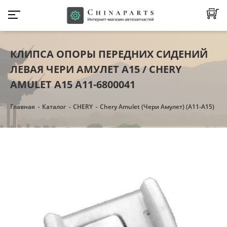
КЛИПСА ОПОРЫ ПЕРЕДНИХ СИДЕНИЙ
ЛЕВАЯ ЧЕРИ АМУЛЕТ А15 / CHERY
AMULET A15 A11-6800041
Главная
Каталог
CHERY
Chery Amulet (Чери Амулет) (А11-А15)