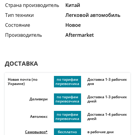
Страна производитель
Китай
Тип техники
Легковой автомобиль
Состояние
Hовое
Производитель
Aftermarket
ДОСТАВКА
Новая почта (по
по тарифам
Доставка 1-3 рабочих
Украине)
перевозчика
дня
по тарифам
Доставка 1-3 рабочих
Деливери
перевозчика
дней
по тарифам
Доставка 1-4 рабочих
Автолюкс
перевозчика
дней
Самовывоз*
бесплатно
в рабочие дни