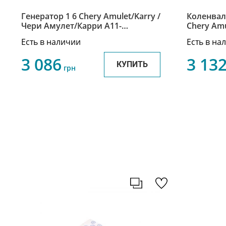
Генератор 1 6 Chery Amulet/Karry /
Коленвал
Чери Амулет/Карри A11-
Chery Amu
3701110BC
Есть в наличии
Есть в на
3 086
3 13
КУПИТЬ
грн