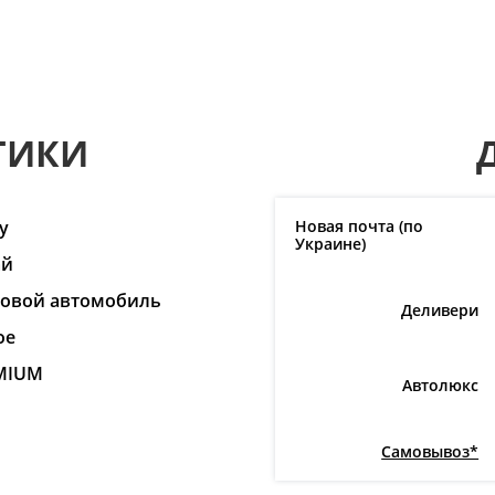
ТИКИ
y
Новая почта (по
Украине)
ай
ковой автомобиль
Деливери
ое
MIUM
Автолюкс
Самовывоз*