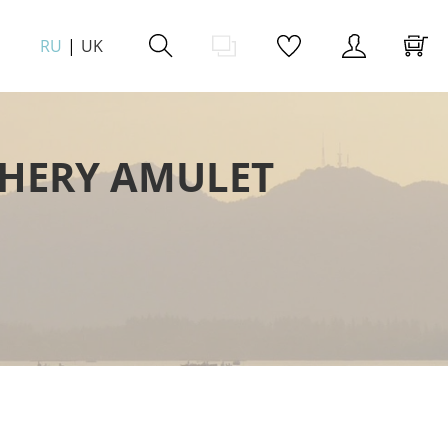
RU
UK
HERY AMULET