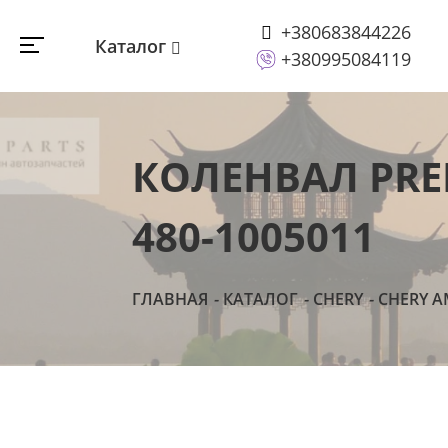
+380683844226
Каталог
+380995084119
КОЛЕНВАЛ PRE
480-1005011
ГЛАВНАЯ
КАТАЛОГ
CHERY
CHERY A