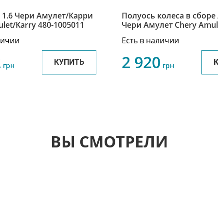
 1.6 Чери Амулет/Карри
Полуось колеса в сборе
let/Karry 480-1005011
Чери Амулет Chery Amul
2203010AE
личии
Есть в наличии
2
2 920
КУПИТЬ
грн
грн
ВЫ СМОТРЕЛИ