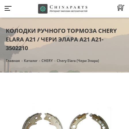
КОЛОДКИ РУЧНОГО ТОРМОЗА CHERY
ELARA A21 / ЧЕРИ ЭЛАРА A21 A21-
3502210
Главная
Каталог
CHERY
Chery Elara (Чери Элара)