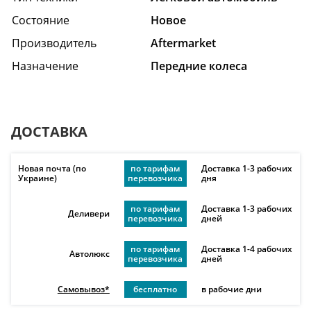
Состояние
Hовое
Производитель
Aftermarket
Назначение
Передние колеса
ДОСТАВКА
Новая почта (по
по тарифам
Доставка 1-3 рабочих
Украине)
перевозчика
дня
по тарифам
Доставка 1-3 рабочих
Деливери
перевозчика
дней
по тарифам
Доставка 1-4 рабочих
Автолюкс
перевозчика
дней
Самовывоз*
бесплатно
в рабочие дни