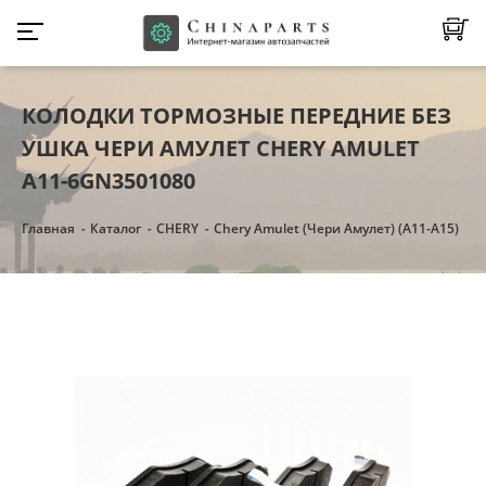
КОЛОДКИ ТОРМОЗНЫЕ ПЕРЕДНИЕ БЕЗ
УШКА ЧЕРИ АМУЛЕТ CHERY AMULET
A11-6GN3501080
Главная
Каталог
CHERY
Chery Amulet (Чери Амулет) (А11-А15)