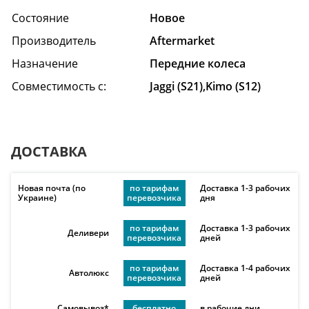
Состояние
Hовое
Производитель
Aftermarket
Назначение
Передние колеса
Совместимость с:
Jaggi (S21),Kimo (S12)
ДОСТАВКА
Новая почта (по
по тарифам
Доставка 1-3 рабочих
Украине)
перевозчика
дня
по тарифам
Доставка 1-3 рабочих
Деливери
перевозчика
дней
по тарифам
Доставка 1-4 рабочих
Автолюкс
перевозчика
дней
Самовывоз*
бесплатно
в рабочие дни