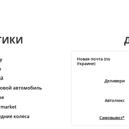
ТИКИ
y
Новая почта (по
Украине)
o
ай
Деливери
ковой автомобиль
ое
Автолюкс
rmarket
едние колеса
Самовывоз*