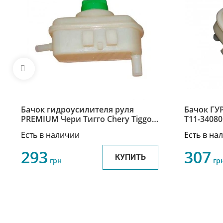
Бачок гидроусилителя руля
Бачок ГУР
PREMIUM Чери Тигго Chery Tiggo
T11-3408
S11-3408010
Есть в наличии
Есть в на
293
307
КУПИТЬ
грн
гр