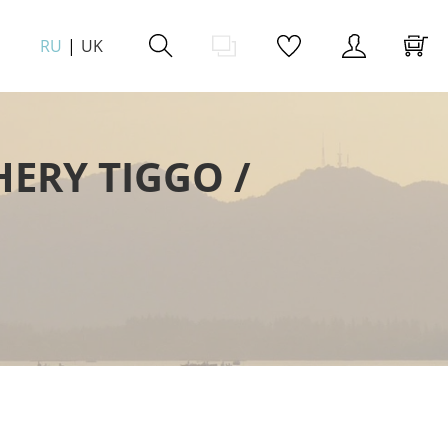
RU
UK
RY TIGGO /