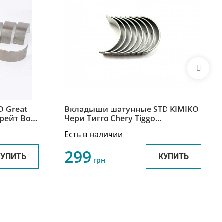
 Great
Вкладыши шатунные STD KIMIKO
Грейт Вол
Чери Тигго Chery Tiggo
327493
SMD327503
Есть в наличии
299
КУПИТЬ
КУПИТЬ
грн