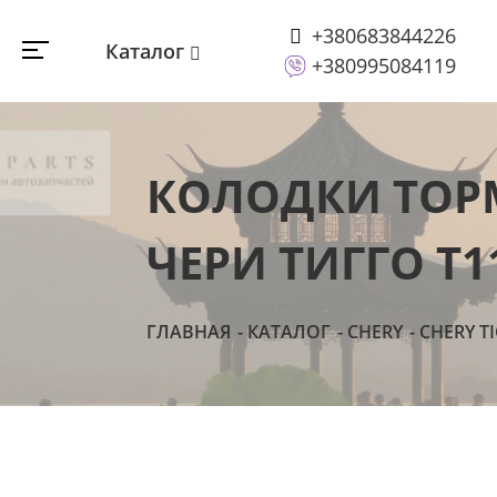
+380683844226
Каталог
+380995084119
КОЛОДКИ ТОРМ
ЧЕРИ ТИГГО T1
ГЛАВНАЯ
КАТАЛОГ
CHERY
CHERY T