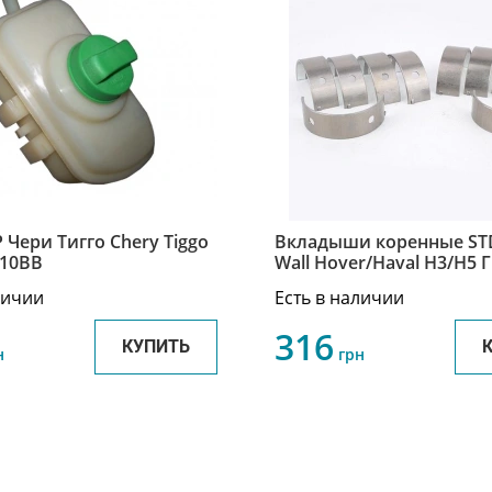
 Чери Тигго Chery Tiggo
Вкладыши коренные STD
010BB
Wall Hover/Haval H3/H5 
Ховер/Хавал Н3/Н5 SMD
личии
Есть в наличии
316
КУПИТЬ
н
грн