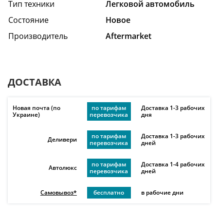
Тип техники
Легковой автомобиль
Состояние
Hовое
Производитель
Aftermarket
ДОСТАВКА
Новая почта (по
по тарифам
Доставка 1-3 рабочих
Украине)
перевозчика
дня
по тарифам
Доставка 1-3 рабочих
Деливери
перевозчика
дней
по тарифам
Доставка 1-4 рабочих
Автолюкс
перевозчика
дней
Самовывоз*
бесплатно
в рабочие дни