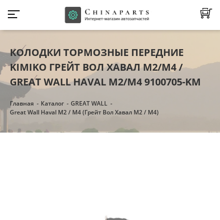
КОЛОДКИ ТОРМОЗНЫЕ ПЕРЕДНИЕ
KIMIKO ГРЕЙТ ВОЛ ХАВАЛ М2/М4 /
GREAT WALL HAVAL M2/M4 9100705-KM
Главная
Каталог
GREAT WALL
Great Wall Haval M2 / M4 (Грейт Вол Хавал М2 / М4)