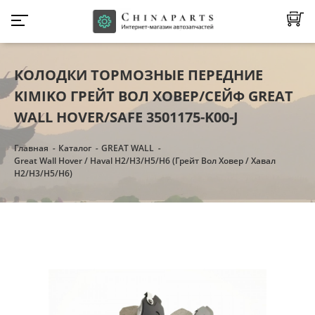
КОЛОДКИ ТОРМОЗНЫЕ ПЕРЕДНИЕ
KIMIKO ГРЕЙТ ВОЛ ХОВЕР/СЕЙФ GREAT
WALL HOVER/SAFE 3501175-K00-J
Главная
Каталог
GREAT WALL
Great Wall Hover / Haval H2/H3/Н5/Н6 (Грейт Вол Ховер / Хавал
H2/H3/Н5/Н6)