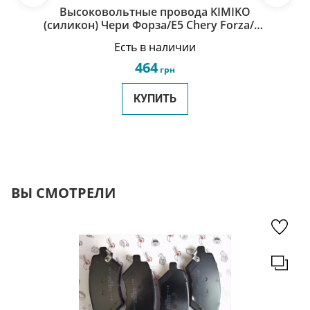
Высоковольтные провода KIMIKO
(силикон) Чери Форза/Е5 Chery Forza/E5
477F-3707130_40_50_60-KM
Есть в наличии
464
грн
КУПИТЬ
ВЫ СМОТРЕЛИ