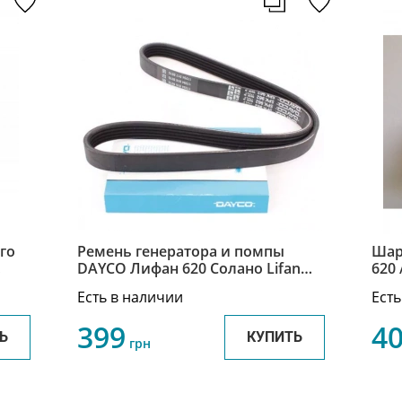
го
Ремень генератора и помпы
Шар
DAYCO Лифан 620 Солано Lifan
620 Solano LF479Q1-1025015A
Есть в наличии
Есть
399
4
Ь
КУПИТЬ
грн