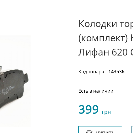
Колодки то
(комплект) 
Лифан 620 
Код товара:
143536
Есть в наличии
399
грн