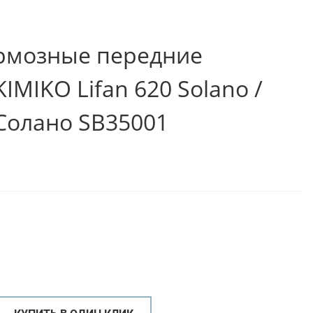
рмозные передние
KIMIKO Lifan 620 Solano /
Солано SB35001