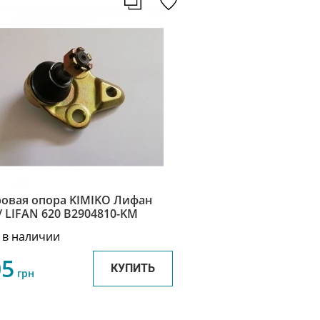
овая опора KIMIKO Лифан
620 / LIFAN 620 B2904810-KM
 в наличии
05
КУПИТЬ
грн