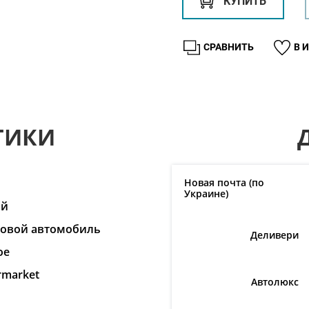
КУПИТЬ
СРАВНИТЬ
В 
ТИКИ
n
Новая почта (по
Украине)
ай
ковой автомобиль
Деливери
ое
rmarket
Автолюкс