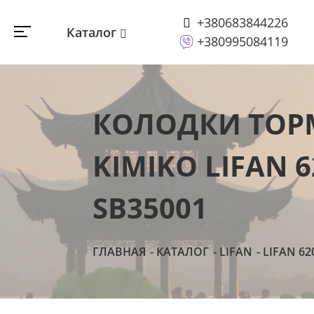
+380683844226
Каталог
+380995084119
КОЛОДКИ ТОР
KIMIKO LIFAN 
SB35001
ГЛАВНАЯ
КАТАЛОГ
LIFAN
LIFAN 6