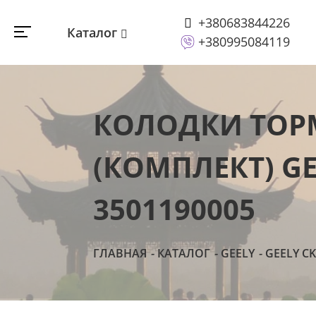
+380683844226
Каталог
+380995084119
КОЛОДКИ ТОРМ
(КОМПЛЕКТ) GE
3501190005
ГЛАВНАЯ
КАТАЛОГ
GEELY
GEELY CK