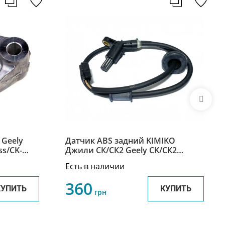
 Geely
Датчик ABS задний KIMIKO
s/CK-
Джили СК/СК2 Geely CK/СК2
1709207180 / 170920718001
Есть в наличии
360
КУПИТЬ
КУПИТЬ
грн