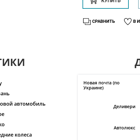
КУПИТЬ
СРАВНИТЬ
В 
ТИКИ
y
Новая почта (по
Украине)
вань
ковой автомобиль
Деливери
ое
ko
Автолюкс
едние колеса