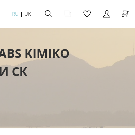
RU
UK
ABS KIMIKO
И СК