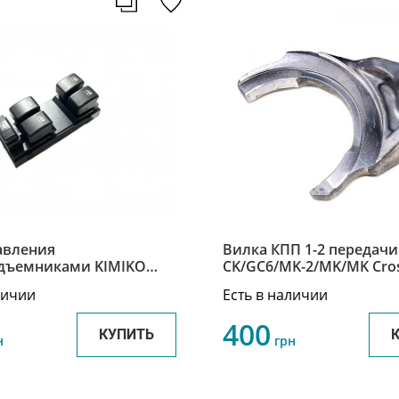
авления
Вилка КПП 1-2 передачи
дъемниками KIMIKO
CK/GC6/MK-2/MK/MK Cros
 Geely CK 1702533180
2/SL/FC / Джили СК/МК
личии
Есть в наличии
3170202401
400
КУПИТЬ
н
грн