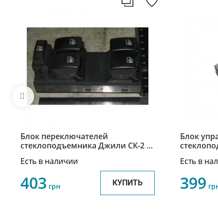
Блок переключателей
Блок упр
стеклоподъемника Джили СК-2 /
стеклопо
Geely CK-2 1702533180
Джили СК
Есть в наличии
Есть в на
403
399
КУПИТЬ
грн
гр