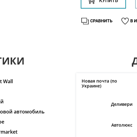
КУПИТЬ
СРАВНИТЬ
В 
ТИКИ
t Wall
Новая почта (по
Украине)
ай
Деливери
ковой автомобиль
ое
Автолюкс
rmarket