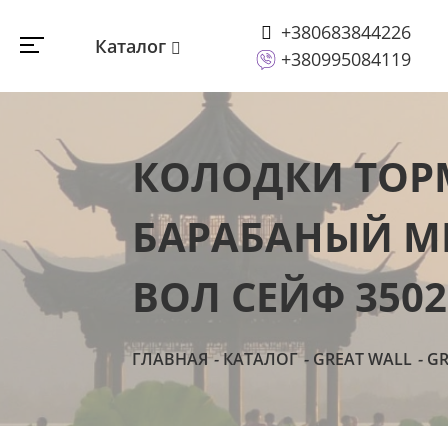
+380683844226
Каталог
+380995084119
КОЛОДКИ ТОРМ
БАРАБАНЫЙ МЕ
ВОЛ СЕЙФ 3502
ГЛАВНАЯ
КАТАЛОГ
GREAT WALL
GR