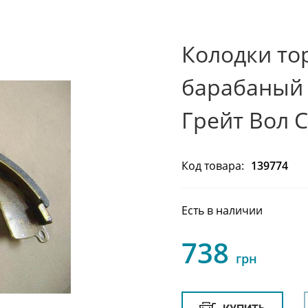
Колодки то
барабаный м
Грейт Вол 
Код товара:
139774
Есть в наличии
738
грн