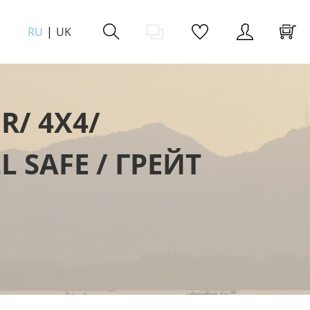
RU
UK
/ 4X4/
SAFE / ГРЕЙТ