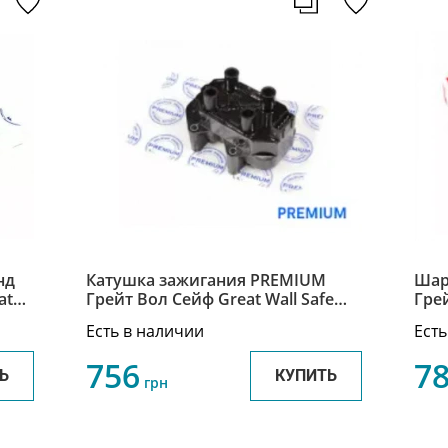
нд
Катушка зажигания PREMIUM
Шар
at
Грейт Вол Сейф Great Wall Safe
Грей
3705100U-E01
290
Есть в наличии
Есть
756
7
Ь
КУПИТЬ
грн