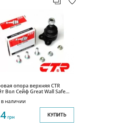
овая опора верхняя CTR
т Вол Сейф Great Wall Safe
4130-K00
 в наличии
84
КУПИТЬ
грн