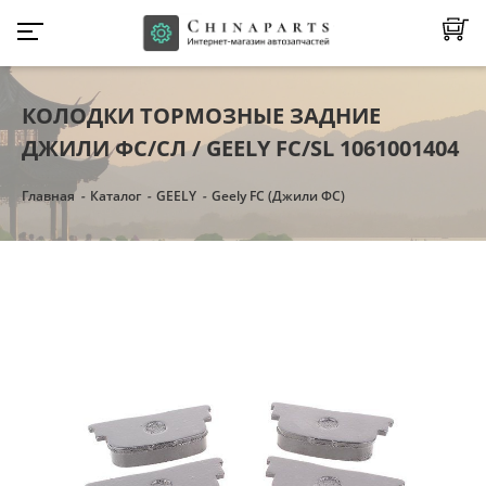
КОЛОДКИ ТОРМОЗНЫЕ ЗАДНИЕ
ДЖИЛИ ФС/СЛ / GEELY FC/SL 1061001404
Главная
Каталог
GEELY
Geely FC (Джили ФС)