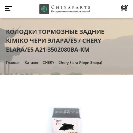
КОЛОДКИ ТОРМОЗНЫЕ ЗАДНИЕ
KIMIKO ЧЕРИ ЭЛАРА/Е5 / CHERY
ELARA/E5 A21-3502080BA-KM
Главная
Каталог
CHERY
Chery Elara (Чери Элара)