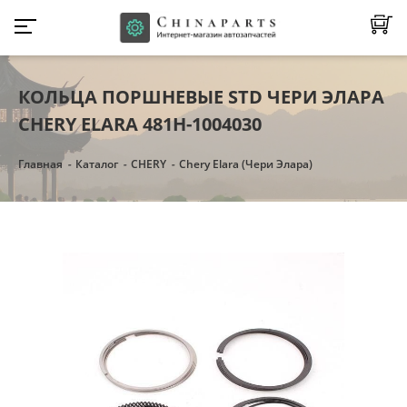
КОЛЬЦА ПОРШНЕВЫЕ STD ЧЕРИ ЭЛАРА
CHERY ELARA 481H-1004030
Главная
Каталог
CHERY
Chery Elara (Чери Элара)