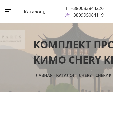
+380683844226
Каталог
+380995084119
КОМПЛЕКТ ПРО
КИМО CHERY KI
ГЛАВНАЯ
КАТАЛОГ
CHERY
CHERY K