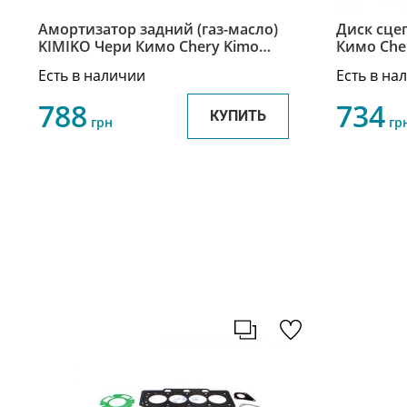
Амортизатор задний (газ-масло)
Диск сце
KIMIKO Чери Кимо Chery Kimo
Кимо Che
S12-2915010
Есть в наличии
Есть в на
788
734
КУПИТЬ
грн
гр