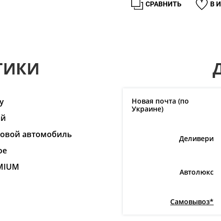
СРАВНИТЬ
В 
ТИКИ
y
Новая почта (по
Украине)
ай
ковой автомобиль
Деливери
ое
MIUM
Автолюкс
Самовывоз*