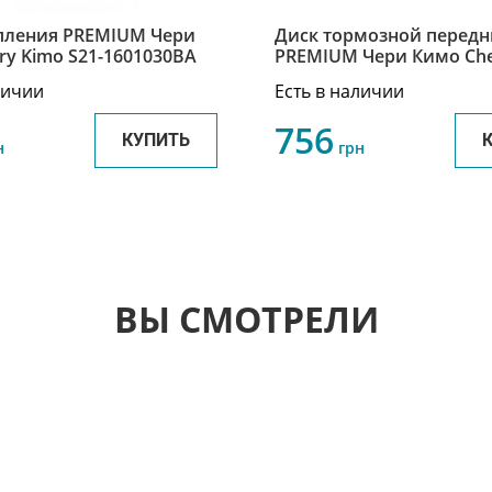
пления PREMIUM Чери
Диск тормозной перед
ry Kimo S21-1601030BA
PREMIUM Чери Кимо Che
S21-3501075
личии
Есть в наличии
756
КУПИТЬ
н
грн
ВЫ СМОТРЕЛИ