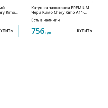
ний
Катушка зажигания PREMIUM
ry Kimo
Чери Кимо Chery Kimo A11-
3705110EA
Есть в наличии
756
КУПИТЬ
КУПИТЬ
грн