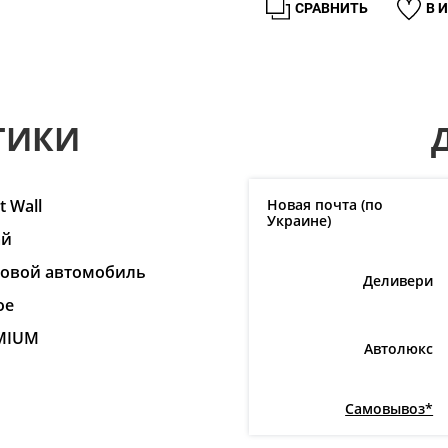
СРАВНИТЬ
В 
ТИКИ
t Wall
Новая почта (по
Украине)
ай
ковой автомобиль
Деливери
ое
MIUM
Автолюкс
Самовывоз*