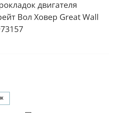
рокладок двигателя
ейт Вол Ховер Great Wall
73157
ИК