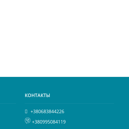
КОНТАКТЫ
+380683844226
+380995084119