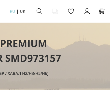
RU
UK
 PREMIUM
R SMD973157
Р / ХАВАЛ H2/H3/Н5/Н6)