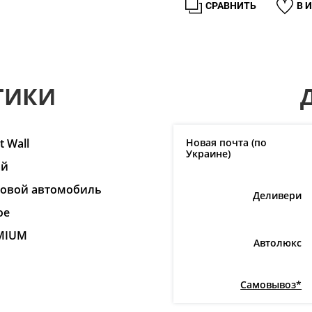
СРАВНИТЬ
В 
ТИКИ
t Wall
Новая почта (по
Украине)
ай
ковой автомобиль
Деливери
ое
MIUM
Автолюкс
Самовывоз*