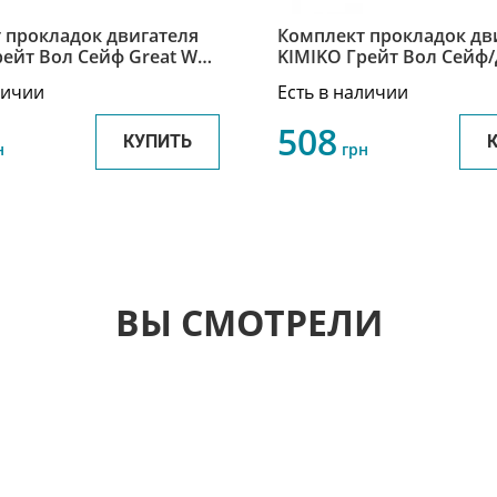
 прокладок двигателя
Комплект прокладок дв
ейт Вол Сейф Great Wall
KIMIKO Грейт Вол Сейф/
051-E00
Wall Safe/Deer KPD-SAFE
личии
Есть в наличии
508
КУПИТЬ
н
грн
ВЫ СМОТРЕЛИ