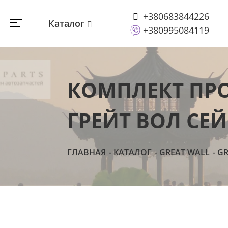
+380683844226
Каталог
+380995084119
КОМПЛЕКТ ПР
ГРЕЙТ ВОЛ СЕЙ
ГЛАВНАЯ
КАТАЛОГ
GREAT WALL
GR