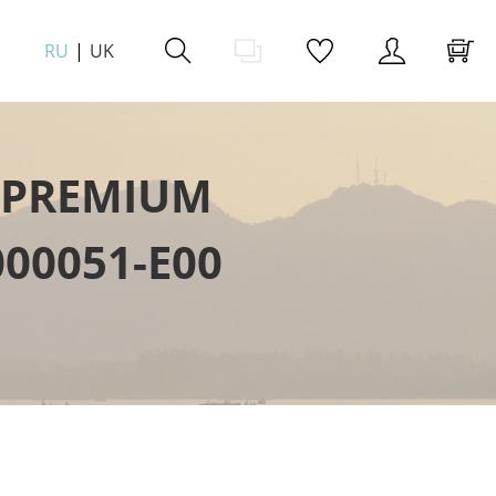
RU
UK
 PREMIUM
00051-E00