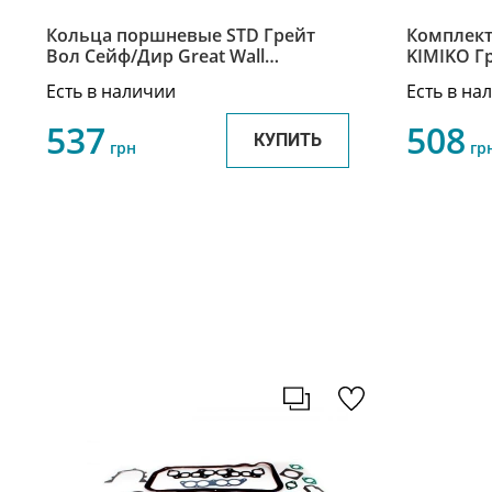
Кольца поршневые STD Грейт
Комплект
Вол Сейф/Дир Great Wall
KIMIKO Гр
Safe/Deer 1004100-E01
Safe 1000
Есть в наличии
Есть в на
537
508
КУПИТЬ
грн
гр