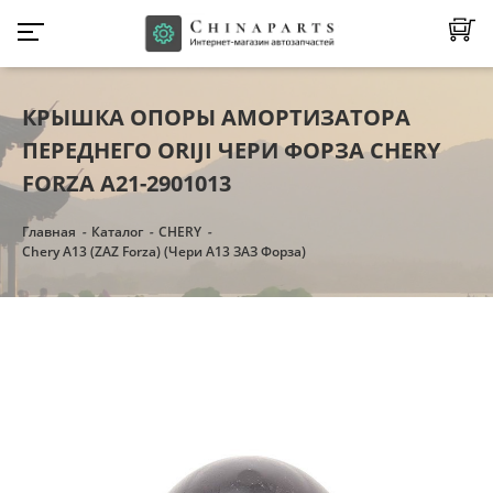
КРЫШКА ОПОРЫ АМОРТИЗАТОРА
ПЕРЕДНЕГО ORIJI ЧЕРИ ФОРЗА CHERY
FORZA A21-2901013
Главная
Каталог
CHERY
Chery A13 (ZAZ Forza) (Чери А13 ЗАЗ Форза)