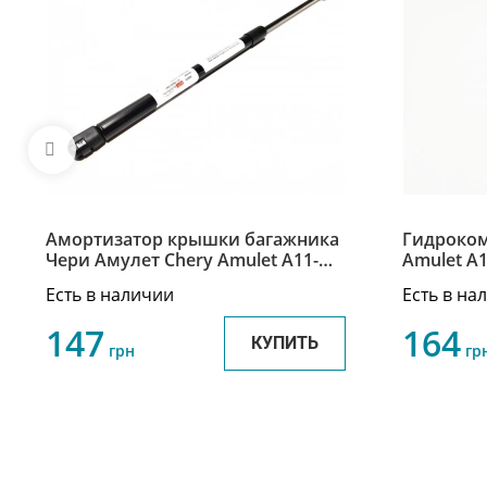
Амортизатор крышки багажника
Гидроком
Чери Амулет Chery Amulet A11-
Amulet A1
5605010BA
Karry 480
Есть в наличии
Есть в на
147
164
КУПИТЬ
грн
гр