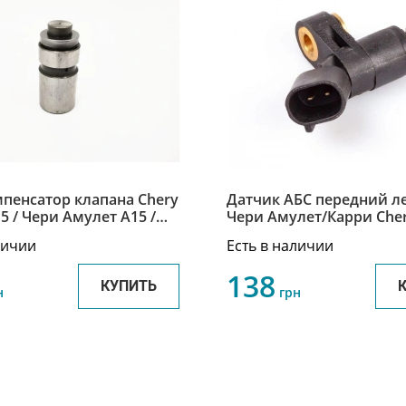
пенсатор клапана Chery
Датчик АБС передний л
5 / Чери Амулет A15 /
Чери Амулет/Карри Che
-1007030BB
Amulet/Karry A11-355011
личии
Есть в наличии
138
КУПИТЬ
н
грн