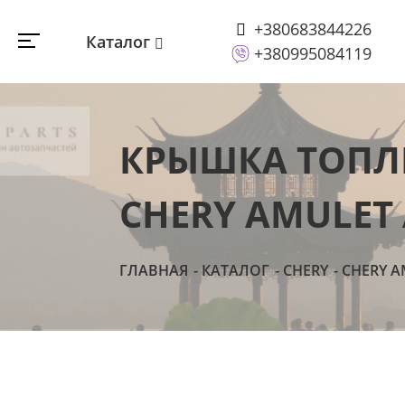
+380683844226
Каталог
+380995084119
КРЫШКА ТОПЛИ
CHERY AMULET 
ГЛАВНАЯ
КАТАЛОГ
CHERY
CHERY A