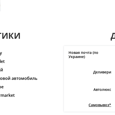
ТИКИ
y
Новая почта (по
Украине)
et
ай
Деливери
ковой автомобиль
ое
Автолюкс
rmarket
Самовывоз*