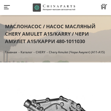
МАСЛОНАСОС / НАСОС МАСЛЯНЫЙ
CHERY AMULET A15/KARRY / ЧЕРИ
АМУЛЕТ A15/КАРРИ 480-1011030
Главная
Каталог
CHERY
Chery Amulet (Чери Амулет) (А11-А15)