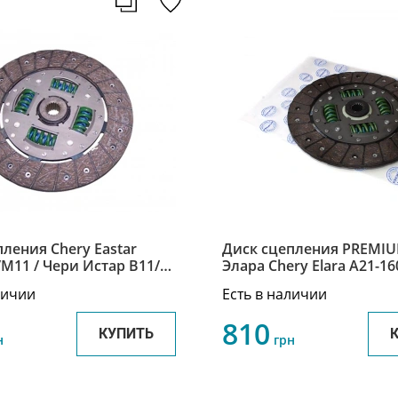
ления Chery Eastar
Диск сцепления PREMI
/M11 / Чери Истар B11/
Элара Chery Elara A21-1
а A21-1601030
личии
Есть в наличии
810
КУПИТЬ
н
грн