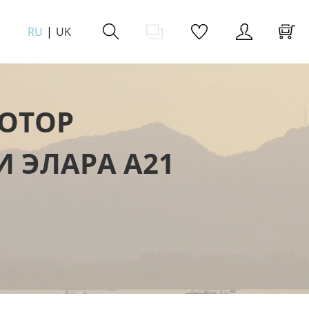
RU
UK
МОТОР
И ЭЛАРА A21