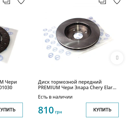
UM Чери
Диск тормозной передний
601030
PREMIUM Чери Элара Chery Elara
A21-3501075
Есть в наличии
810
КУПИТЬ
КУПИТЬ
грн