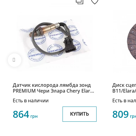
Датчик кислорода лямбда зонд
Диск сцеп
PREMIUM Чери Элара Chery Elara
B11/Elara
S21-1205310
М11/Элар
Есть в наличии
Есть в на
864
809
КУПИТЬ
грн
гр