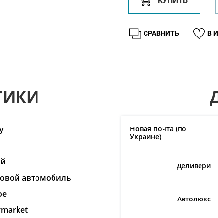
КУПИТЬ
СРАВНИТЬ
В 
ТИКИ
y
Новая почта (по
Украине)
a
ай
Деливери
ковой автомобиль
ое
Автолюкс
rmarket