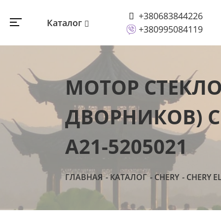
+380683844226
Каталог
+380995084119
МОТОР СТЕКЛО
ДВОРНИКОВ) CH
A21-5205021
ГЛАВНАЯ
КАТАЛОГ
CHERY
CHERY E