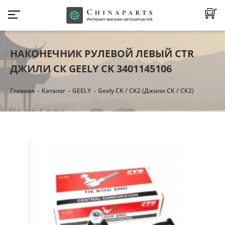
НАКОНЕЧНИК РУЛЕВОЙ ЛЕВЫЙ CTR
ДЖИЛИ СК GEELY CK 3401145106
Главная
Каталог
GEELY
Geely CK / CK2 (Джили СК / СК2)