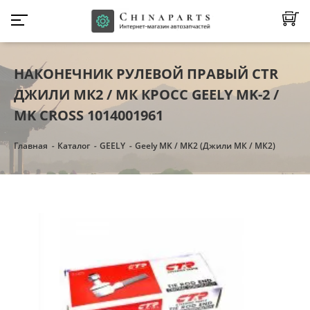
НАКОНЕЧНИК РУЛЕВОЙ ПРАВЫЙ CTR
ДЖИЛИ МК2 / МК КРОСС GEELY MK-2 /
MK CROSS 1014001961
Главная
Каталог
GEELY
Geely MK / MK2 (Джили МК / МК2)