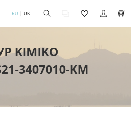
RU
UK
УР KIMIKO
S21-3407010-KM