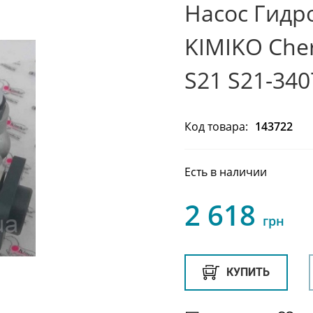
Насос Гидро
KIMIKO Cher
S21 S21-34
Код товара:
143722
Есть в наличии
2 618
грн
КУПИТЬ