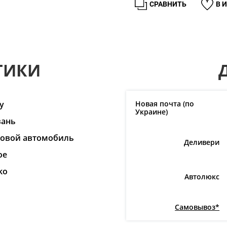
СРАВНИТЬ
В 
ТИКИ
y
Новая почта (по
Украине)
вань
ковой автомобиль
Деливери
ое
ko
Автолюкс
Самовывоз*