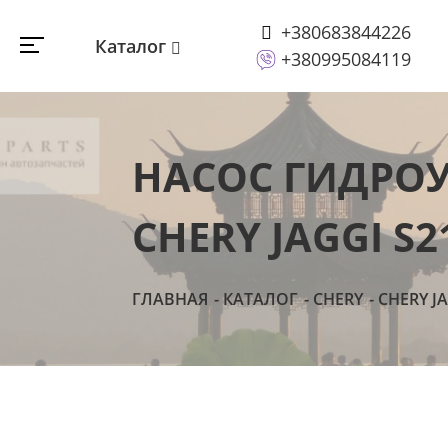
+380683844226
Каталог
+380995084119
НАСОС ГИДРОУ
CHERY JAGGI S2
ГЛАВНАЯ
КАТАЛОГ
CHERY
CHERY J