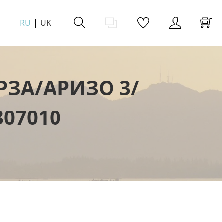
RU
UK
РЗА/АРИЗО 3/
307010