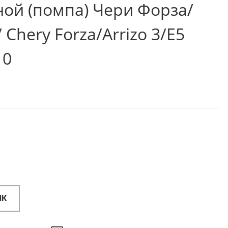
ной (помпа) Чери Форза/
 Chery Forza/Arrizo 3/E5
10
ИК