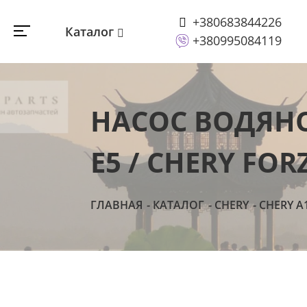
+380683844226
Каталог
+380995084119
НАСОС ВОДЯНО
Е5 / CHERY FOR
ГЛАВНАЯ
КАТАЛОГ
CHERY
CHERY A