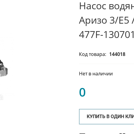
Насос водя
Аризо 3/Е5 /
477F-13070
Код товара:
144018
Нет в наличии
0
КУПИТЬ В ОДИН КЛ