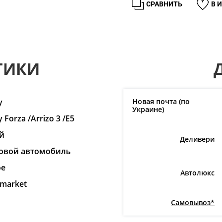
СРАВНИТЬ
В 
ТИКИ
y
Новая почта (по
Украине)
 Forza /Arrizo 3 /E5
й
Деливери
овой автомобиль
ое
Автолюкс
rmarket
Самовывоз*