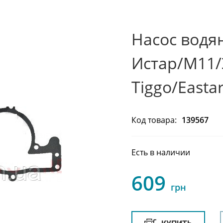
Насос водян
Истар/М11/
Tiggo/Easta
Код товара:
139567
Есть в наличии
609
грн