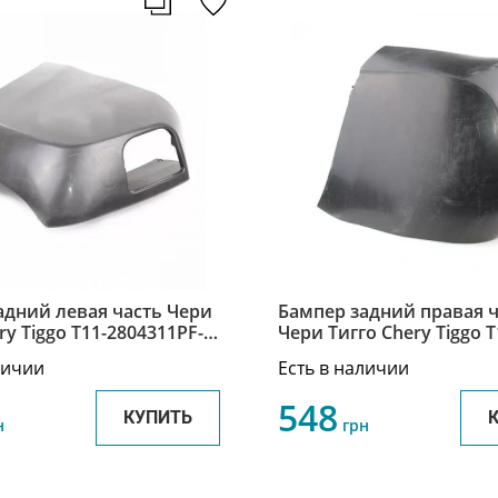
адний левая часть Чери
Бампер задний правая ч
ry Tiggo T11-2804311PF-
Чери Тигго Chery Tiggo T
2804312PF-DQ
личии
Есть в наличии
548
КУПИТЬ
н
грн