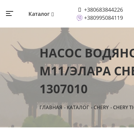
+380683844226
Каталог
+380995084119
НАСОС ВОДЯНО
М11/ЭЛАРА CHE
1307010
ГЛАВНАЯ
КАТАЛОГ
CHERY
CHERY T