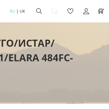
RU
UK
ГО/ИСТАР/
/ELARA 484FC-