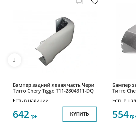
Бампер задний левая часть Чери
Бампер з
Тигго Chery Tiggo T11-2804311-DQ
Тигго Che
DQ
Есть в наличии
Есть в на
642
554
КУПИТЬ
грн
гр