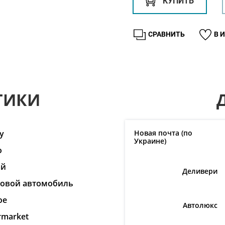
КУПИТЬ
СРАВНИТЬ
В 
ТИКИ
y
Новая почта (по
Украине)
o
ай
Деливери
ковой автомобиль
ое
Автолюкс
rmarket