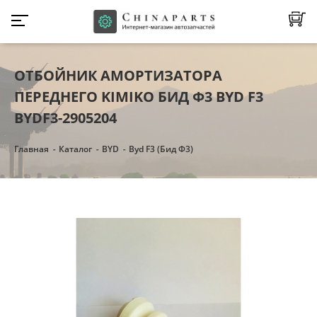
ОТБОЙНИК АМОРТИЗАТОРА
ПЕРЕДНЕГО KIMIKO БИД Ф3 BYD F3
BYDF3-2905204
Главная
Каталог
BYD
Byd F3 (Бид Ф3)