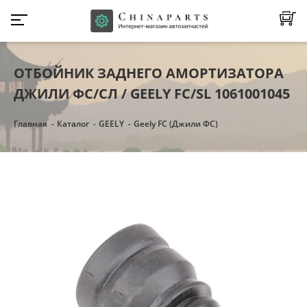
ОТБОЙНИК ЗАДНЕГО АМОРТИЗАТОРА
ДЖИЛИ ФС/СЛ / GEELY FC/SL 1061001045
Главная
Каталог
GEELY
Geely FC (Джили ФС)