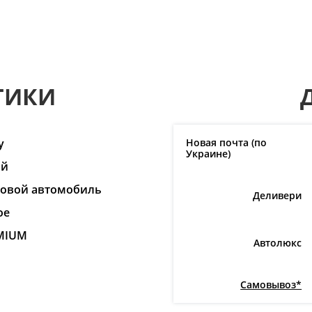
ТИКИ
y
Новая почта (по
Украине)
ай
ковой автомобиль
Деливери
ое
MIUM
Автолюкс
Самовывоз*