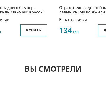
е заднего бампера
Отражатель заднего ба
левый PREMIUM Джили 
2/ МК Cross 1018006131
MK / MK New 1017001562
личии
Есть в наличии
134
КУПИТЬ
н
грн
ВЫ СМОТРЕЛИ