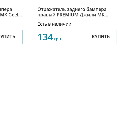
мпера
Отражатель заднего бампера
МК Geely
правый PREMIUM Джили МК
Geely MK / MK New 1017001563
Есть в наличии
134
КУПИТЬ
КУПИТЬ
грн