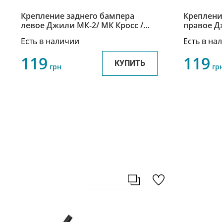
Крепление заднего бампера
Креплени
левое Джили МК-2/ МК Кросс /
правое Джили МК-2/ МК Кросс /
Geely MK-2/ МК Cross 1018006129
Geely MK-
Есть в наличии
Есть в на
119
119
КУПИТЬ
грн
гр