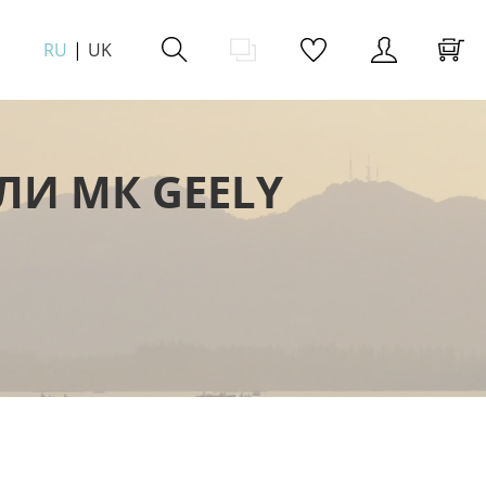
RU
UK
ЛИ МК GEELY