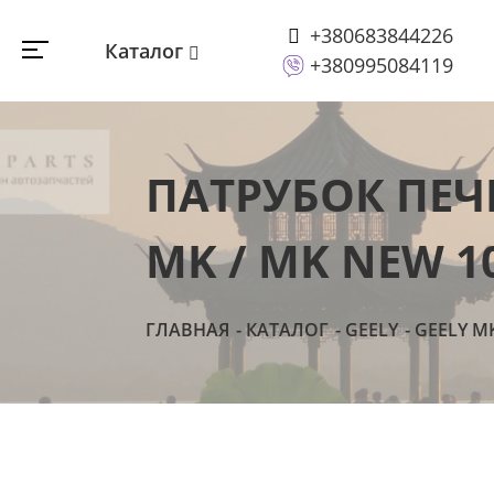
+380683844226
Каталог
+380995084119
ПАТРУБОК ПЕЧ
MK / MK NEW 1
ГЛАВНАЯ
КАТАЛОГ
GEELY
GEELY M