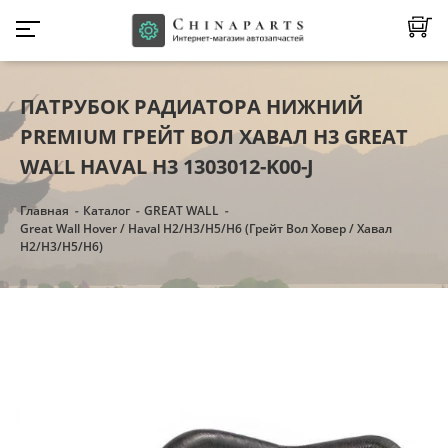
ПАТРУБОК РАДИАТОРА НИЖНИЙ
PREMIUM ГРЕЙТ ВОЛ ХАВАЛ Н3 GREAT
WALL HAVAL H3 1303012-K00-J
Главная
Каталог
GREAT WALL
Great Wall Hover / Haval H2/H3/Н5/Н6 (Грейт Вол Ховер / Хавал
H2/H3/Н5/Н6)