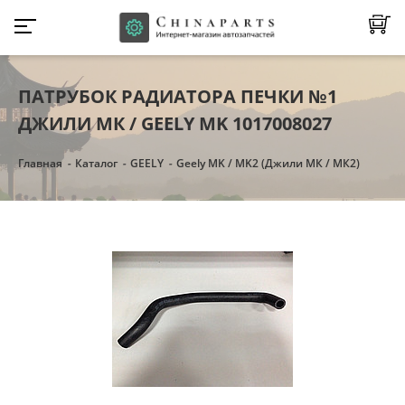
ПАТРУБОК РАДИАТОРА ПЕЧКИ №1
ДЖИЛИ МК / GEELY MK 1017008027
Главная
Каталог
GEELY
Geely MK / MK2 (Джили МК / МК2)