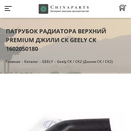
ПАТРУБОК РАДИАТОРА ВЕРХНИЙ
PREMIUM ДЖИЛИ СК GEELY CK
1602050180
Главная
Каталог
GEELY
Geely CK / CK2 (Джили СК / СК2)