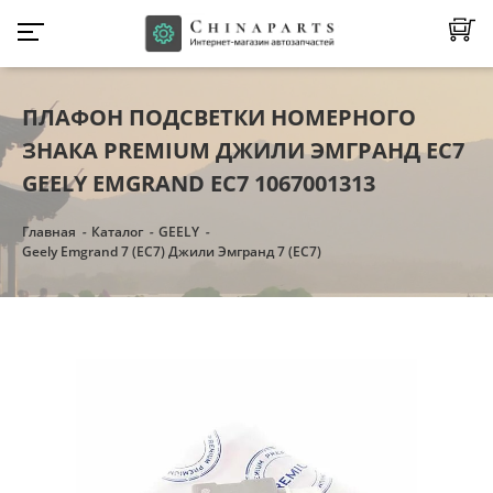
ПЛАФОН ПОДСВЕТКИ НОМЕРНОГО
ЗНАКА PREMIUM ДЖИЛИ ЭМГРАНД ЕС7
GEELY EMGRAND EC7 1067001313
Главная
Каталог
GEELY
Geely Emgrand 7 (EC7) Джили Эмгранд 7 (ЕC7)