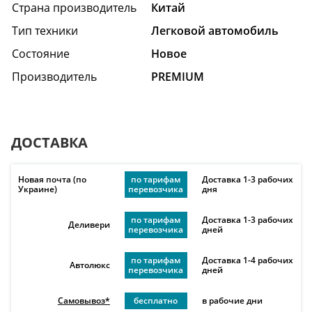
Страна производитель
Китай
Тип техники
Легковой автомобиль
Состояние
Hовое
Производитель
PREMIUM
ДОСТАВКА
Новая почта (по
по тарифам
Доставка 1-3 рабочих
Украине)
перевозчика
дня
по тарифам
Доставка 1-3 рабочих
Деливери
перевозчика
дней
по тарифам
Доставка 1-4 рабочих
Автолюкс
перевозчика
дней
Самовывоз*
бесплатно
в рабочие дни